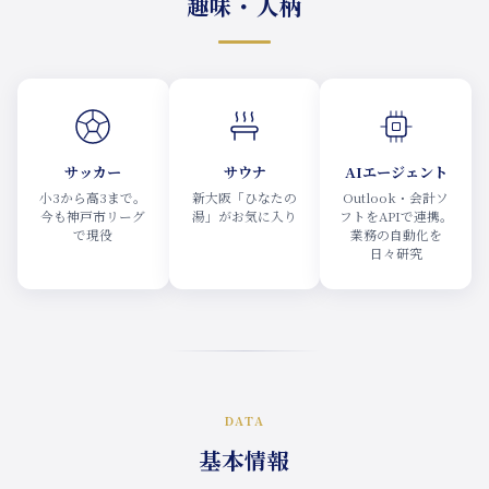
趣味・人柄
サッカー
サウナ
AIエージェント
小3から高3まで。
新大阪「ひなたの
Outlook・会計ソ
今も神戸市リーグ
湯」がお気に入り
フトをAPIで連携。
で現役
業務の自動化を
日々研究
DATA
基本情報