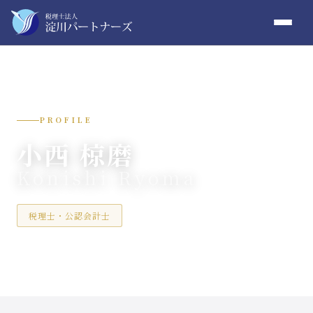
PROFILE
小西 椋磨
Konishi Ryoma
税理士・公認会計士