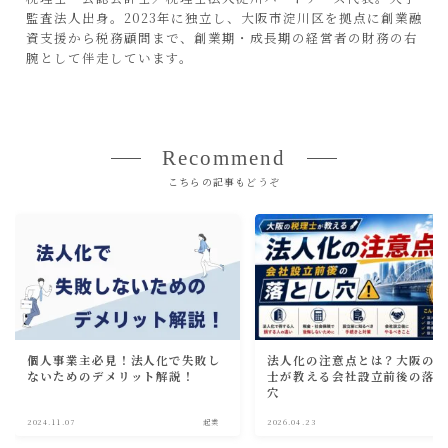
監査法人出身。2023年に独立し、大阪市淀川区を拠点に創業融
資支援から税務顧問まで、創業期・成長期の経営者の財務の右
腕として伴走しています。
Recommend
こちらの記事もどうぞ
個人事業主必見！法人化で失敗し
法人化の注意点とは？大阪の
ないためのデメリット解説！
士が教える会社設立前後の落
穴
2024.11.07
起業
2026.04.23