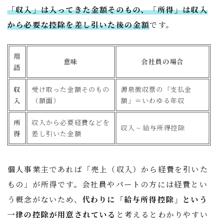
「収入」は入ってきた金額そのもの、「所得」は収入
から必要な控除を差し引いた後の金額
です。
用
意味
会社員の場合
語
収
受け取った金額そのもの
源泉徴収票の「支払金
入
（額面）
額」＝いわゆる年収
所
収入から必要経費などを
収入 − 給与所得控除
得
差し引いた金額
個人事業主であれば「売上（収入）から経費を引いた
もの」が所得です。会社員やパートの方には経費とい
う概念がないため、
代わりに「給与所得控除」という
一律の控除が用意されている
と考えるとわかりやすい