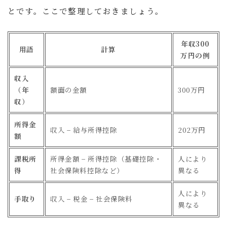
とです。ここで整理しておきましょう。
年収300
用語
計算
万円の例
収入
（年
額面の金額
300万円
収）
所得金
収入 − 給与所得控除
202万円
額
課税所
所得金額 − 所得控除（基礎控除・
人により
得
社会保険料控除など）
異なる
人により
手取り
収入 − 税金 − 社会保険料
異なる